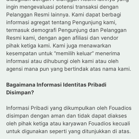
ingin mengevaluasi potensi transaksi dengan
Pelanggan Resmi lainnya. Kami dapat berbagi
informasi agregat tentang Pengunjung kami,
termasuk demografi Pengunjung dan Pelanggan
Resmi kami, dengan agen afiliasi dan vendor
pihak ketiga kami. Kami juga menawarkan
kesempatan untuk “memilih keluar” menerima
informasi atau dihubungi oleh kami atau oleh
agensi mana pun yang bertindak atas nama kami.
Bagaimana Informasi Identitas Pribadi
Disimpan?
Informasi Pribadi yang dikumpulkan oleh Fouadios
disimpan dengan aman dan tidak dapat diakses
oleh pihak ketiga atau karyawan Fouadios kecuali
untuk digunakan seperti yang ditunjukkan di atas.