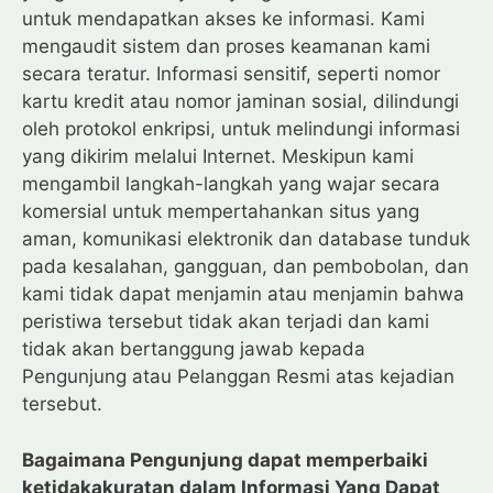
untuk mendapatkan akses ke informasi. Kami
mengaudit sistem dan proses keamanan kami
secara teratur. Informasi sensitif, seperti nomor
kartu kredit atau nomor jaminan sosial, dilindungi
oleh protokol enkripsi, untuk melindungi informasi
yang dikirim melalui Internet. Meskipun kami
mengambil langkah-langkah yang wajar secara
komersial untuk mempertahankan situs yang
aman, komunikasi elektronik dan database tunduk
pada kesalahan, gangguan, dan pembobolan, dan
kami tidak dapat menjamin atau menjamin bahwa
peristiwa tersebut tidak akan terjadi dan kami
tidak akan bertanggung jawab kepada
Pengunjung atau Pelanggan Resmi atas kejadian
tersebut.
Bagaimana Pengunjung dapat memperbaiki
ketidakakuratan dalam Informasi Yang Dapat