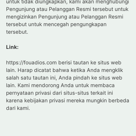
untuk tidak diungkapkan, kami akan menghubungi
Pengunjung atau Pelanggan Resmi tersebut untuk
mengizinkan Pengunjung atau Pelanggan Resmi
tersebut untuk mencegah pengungkapan
tersebut.
Link:
https://fouadios.com berisi tautan ke situs web
lain. Harap dicatat bahwa ketika Anda mengklik
salah satu tautan ini, Anda pindah ke situs web
lain. Kami mendorong Anda untuk membaca
pernyataan privasi dari situs-situs terkait ini
karena kebijakan privasi mereka mungkin berbeda
dari kami.