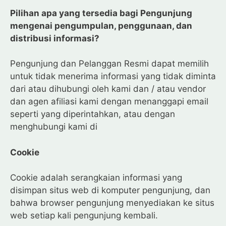
Pilihan apa yang tersedia bagi Pengunjung
mengenai pengumpulan, penggunaan, dan
distribusi informasi?
Pengunjung dan Pelanggan Resmi dapat memilih
untuk tidak menerima informasi yang tidak diminta
dari atau dihubungi oleh kami dan / atau vendor
dan agen afiliasi kami dengan menanggapi email
seperti yang diperintahkan, atau dengan
menghubungi kami di
Cookie
Cookie adalah serangkaian informasi yang
disimpan situs web di komputer pengunjung, dan
bahwa browser pengunjung menyediakan ke situs
web setiap kali pengunjung kembali.