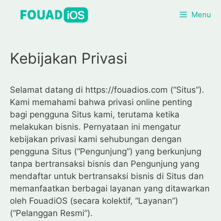
Langsung
Menu
ke
isi
Kebijakan Privasi
Selamat datang di https://fouadios.com (“Situs”).
Kami memahami bahwa privasi online penting
bagi pengguna Situs kami, terutama ketika
melakukan bisnis. Pernyataan ini mengatur
kebijakan privasi kami sehubungan dengan
pengguna Situs (“Pengunjung”) yang berkunjung
tanpa bertransaksi bisnis dan Pengunjung yang
mendaftar untuk bertransaksi bisnis di Situs dan
memanfaatkan berbagai layanan yang ditawarkan
oleh FouadiOS (secara kolektif, “Layanan”)
(“Pelanggan Resmi”).